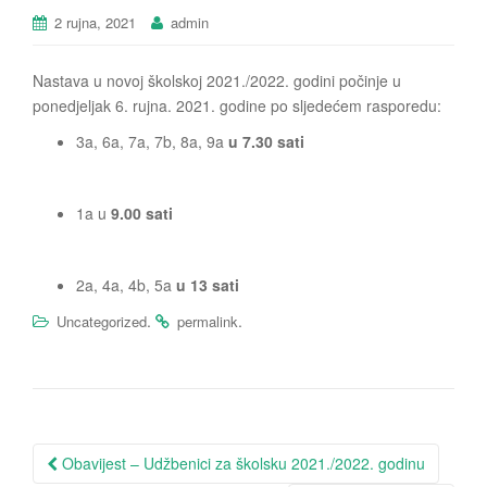
2 rujna, 2021
admin
Nastava u novoj školskoj 2021./2022. godini počinje u
ponedjeljak 6. rujna. 2021. godine po sljedećem rasporedu:
3a, 6a, 7a, 7b, 8a, 9a
u 7.30 sati
1a u
9.00 sati
2a, 4a, 4b, 5a
u 13 sati
.
.
Uncategorized
permalink
Obavijest – Udžbenici za školsku 2021./2022. godinu
Post navigation