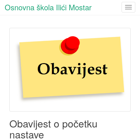
Osnovna škola Ilići Mostar
T
o
g
g
l
e
n
a
v
i
g
a
t
i
o
n
Obavijest o početku
nastave