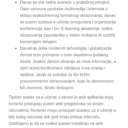
Danas se sve češće susreće u praktičnoj primjeni.
Osim osnovne upotrebe multimedije i interneta u
sklopu svakodnevnog formalnog obrazovanja, danas
se putem sustava e-učenja omogućava i organizacija
konferencija, kao i tzv. E-learning akademije, online
obrazovanja zaposlenika u nekim tvrtkama te različiti
komercijalni tečajevi.
Današnje doba modernih tehnologija i globalizacije
donosi brze promjene u svim aspektima ljudskog
života. Svakim danom stvaraju se nove informacije, a
opći razvoj kontinuirano zahtijeva nova znanja i
vještine. Javlja se potreba za što bržim,
pravovremenim obrazovanjem, koje će istovremeno
biti otvoreno, široko dostupno.
Tipičan sustav za e-učenje u osnovi je web aplikacija kojoj
korisnici pristupaju putem web preglednika na svojim
računalima. Korisnici mogu pristupati sustavu za e-učenje s
bilo kojeg računala dok god imaju pristup internetu.
Uobičajeno je da se ovakvi sustavi instaliraju na web