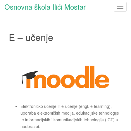
Osnovna škola Ilići Mostar
T
o
g
g
E – učenje
l
e
n
a
v
i
g
a
t
i
o
Elektroničko učenje ili e-učenje (engl. e-learning),
n
uporaba elektroničkih medija, edukacijske tehnologije
te informacijskih i komunikacijskih tehnologija (ICT) u
naobrazbi.