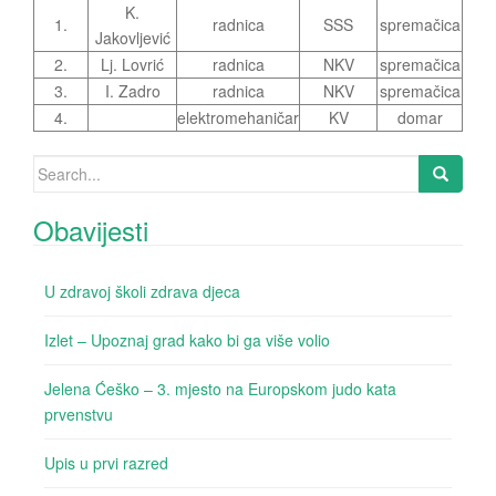
K.
1.
radnica
SSS
spremačica
Jakovljević
2.
Lj. Lovrić
radnica
NKV
spremačica
3.
I. Zadro
radnica
NKV
spremačica
4.
elektromehaničar
KV
domar
Search for:
Obavijesti
U zdravoj školi zdrava djeca
Izlet – Upoznaj grad kako bi ga više volio
Jelena Ćeško – 3. mjesto na Europskom judo kata
prvenstvu
Upis u prvi razred