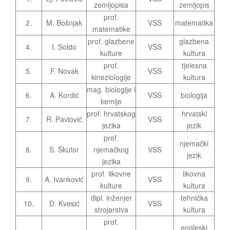
zemljopisa
zemljopis
prof.
2.
M. Bošnjak
VSS
matematika
matematike
prof. glazbene
glazbena
4.
I. Soldo
VSS
kulture
kultura
prof.
tjelesna
5.
F. Novak
VSS
kineziologije
kultura
mag. biologije i
6.
A. Kordić
VSS
biologija
kemije
prof. hrvatskog
hrvatski
7.
R. Pavlović
VSS
jezika
jezik
prof.
njemački
8.
S. Škutor
njemačkog
VSS
jezik
jezika
prof. likovne
likovna
9.
A. Ivanković
VSS
kulture
kultura
dipl. inženjer
tehnička
10.
D. Kvesić
VSS
strojarstva
kultura
prof.
engleski