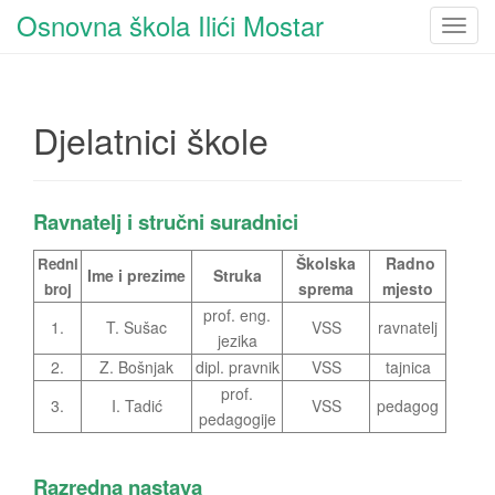
Osnovna škola Ilići Mostar
T
o
g
g
Djelatnici škole
l
e
n
a
Ravnatelj i stručni suradnici
v
i
Školska
Radno
Redni
Ime i prezime
Struka
g
sprema
mjesto
broj
a
prof. eng.
1.
T. Sušac
VSS
ravnatelj
t
jezika
i
2.
Z. Bošnjak
dipl. pravnik
VSS
tajnica
o
prof.
3.
I. Tadić
VSS
pedagog
n
pedagogije
Razredna nastava