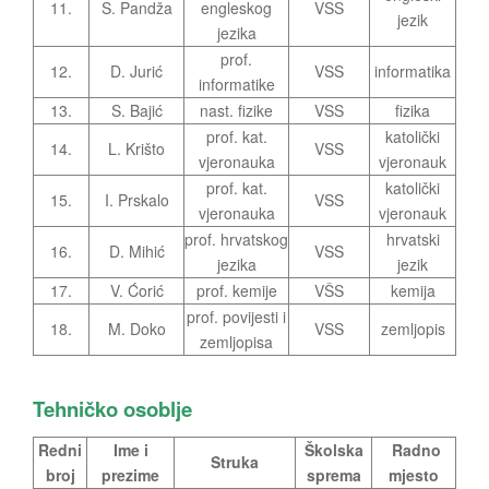
11.
S. Pandža
engleskog
VSS
jezik
jezika
prof.
12.
D. Jurić
VSS
informatika
informatike
13.
S. Bajić
nast. fizike
VSS
fizika
prof. kat.
katolički
14.
L. Krišto
VSS
vjeronauka
vjeronauk
prof. kat.
katolički
15.
I. Prskalo
VSS
vjeronauka
vjeronauk
prof. hrvatskog
hrvatski
16.
D. Mihić
VSS
jezika
jezik
17.
V. Ćorić
prof. kemije
VŠS
kemija
prof. povijesti i
18.
M. Doko
VSS
zemljopis
zemljopisa
Tehničko osoblje
Redni
Ime i
Školska
Radno
Struka
broj
prezime
sprema
mjesto