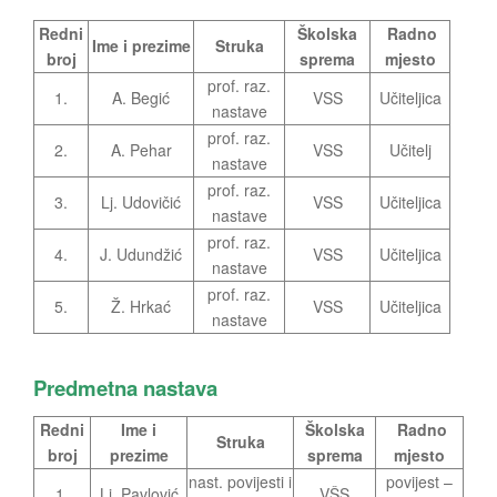
Redni
Školska
Radno
Ime i prezime
Struka
broj
sprema
mjesto
prof. raz.
1.
A. Begić
VSS
Učiteljica
nastave
prof. raz.
2.
A. Pehar
VSS
Učitelj
nastave
prof. raz.
3.
Lj. Udovičić
VSS
Učiteljica
nastave
prof. raz.
4.
J. Udundžić
VSS
Učiteljica
nastave
prof. raz.
5.
Ž. Hrkać
VSS
Učiteljica
nastave
Predmetna nastava
Redni
Ime i
Školska
Radno
Struka
broj
prezime
sprema
mjesto
nast. povijesti i
povijest –
1.
Lj. Pavlović
VŠS