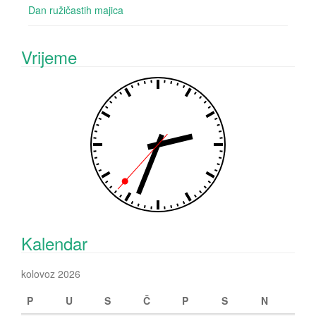
Dan ružičastih majica
Vrijeme
Kalendar
kolovoz 2026
P
U
S
Č
P
S
N