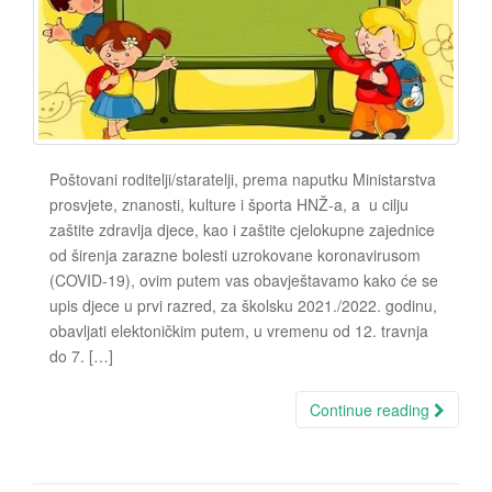
Poštovani roditelji/staratelji, prema naputku Ministarstva
prosvjete, znanosti, kulture i športa HNŽ-a, a u cilju
zaštite zdravlja djece, kao i zaštite cjelokupne zajednice
od širenja zarazne bolesti uzrokovane koronavirusom
(COVID-19), ovim putem vas obavještavamo kako će se
upis djece u prvi razred, za školsku 2021./2022. godinu,
obavljati elektoničkim putem, u vremenu od 12. travnja
do 7. […]
Continue reading