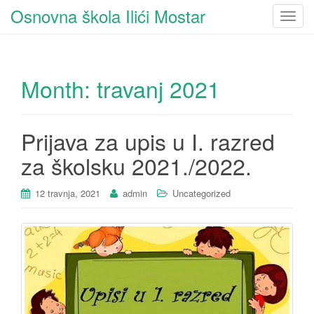
Osnovna škola Ilići Mostar
T
o
g
g
Month:
travanj 2021
l
e
n
a
Prijava za upis u I. razred
v
za školsku 2021./2022.
i
g
12 travnja, 2021
admin
Uncategorized
a
t
i
o
n