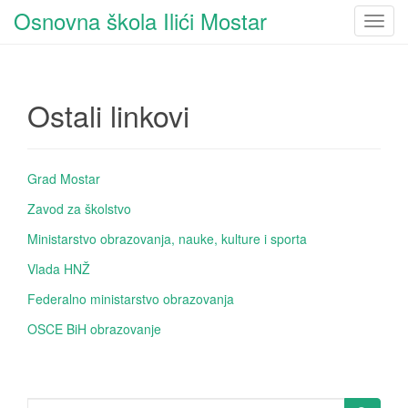
Osnovna škola Ilići Mostar
T
o
g
g
Ostali linkovi
l
e
n
a
Grad Mostar
v
Zavod za školstvo
i
g
Ministarstvo obrazovanja, nauke, kulture i sporta
a
Vlada HNŽ
t
i
Federalno ministarstvo obrazovanja
o
OSCE BiH obrazovanje
n