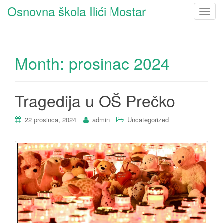
Osnovna škola Ilići Mostar
T
o
g
g
Month:
prosinac 2024
l
e
n
a
Tragedija u OŠ Prečko
v
i
22 prosinca, 2024
admin
Uncategorized
g
a
t
i
o
n