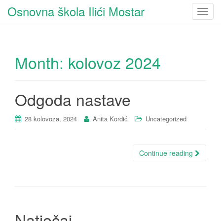
Osnovna škola Ilići Mostar
T
o
g
g
Month:
kolovoz 2024
l
e
n
a
Odgoda nastave
v
i
28 kolovoza, 2024
Anita Kordić
Uncategorized
g
a
t
Continue reading
i
o
n
Natječaj