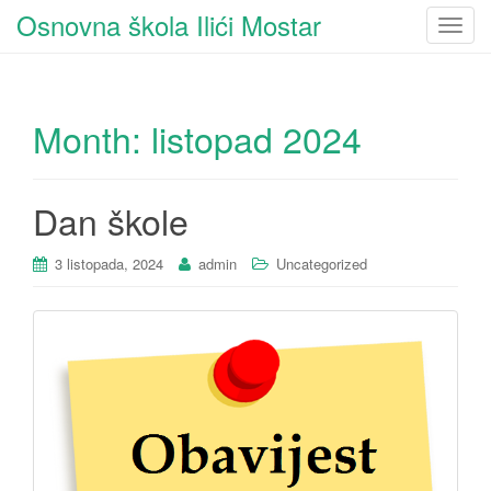
Osnovna škola Ilići Mostar
T
o
g
g
Month:
listopad 2024
l
e
n
a
Dan škole
v
i
3 listopada, 2024
admin
Uncategorized
g
a
t
i
o
n