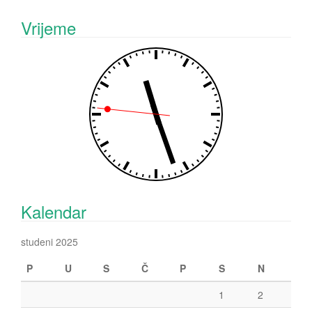
Vrijeme
Kalendar
studeni 2025
P
U
S
Č
P
S
N
1
2