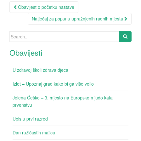
Obavijest o početku nastave
Post navigation
Natječaj za popunu upražnjenih radnih mjesta
Search for:
Obavijesti
U zdravoj školi zdrava djeca
Izlet – Upoznaj grad kako bi ga više volio
Jelena Ćeško – 3. mjesto na Europskom judo kata
prvenstvu
Upis u prvi razred
Dan ružičastih majica