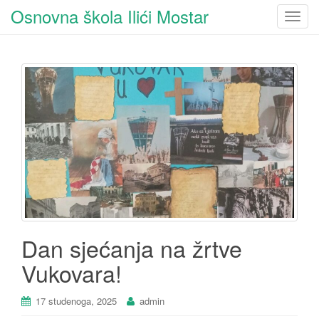
Osnovna škola Ilići Mostar
T
o
g
g
l
e
n
a
v
i
g
a
t
i
Dan sjećanja na žrtve
o
Vukovara!
n
17 studenoga, 2025
admin